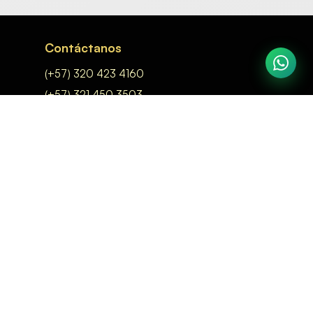
Contáctanos
(+57) 320 423 4160
(+57) 321 450 3503
acabadosysolucionesexitosas@gmail.com
Ubicación
Tunja - Boyacá
Avenida Carrera 6 N° 59-47
Barrio Villa Luz
Síguenos
Facebook
Instagram